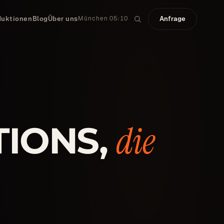
duktionen
Blog
Über uns
Anfrage
München 05:10
die
TIONS,