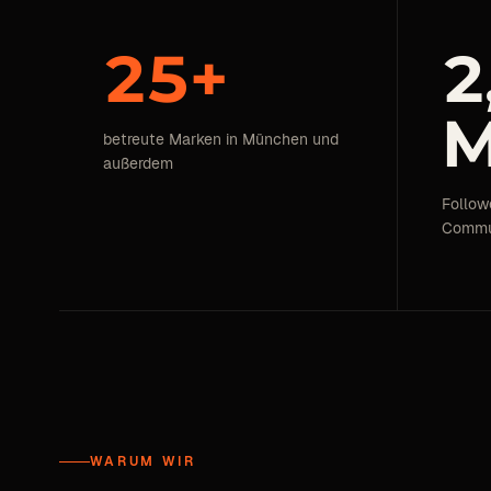
25+
2
M
betreute Marken in München und
außerdem
Follow
Commun
WARUM WIR