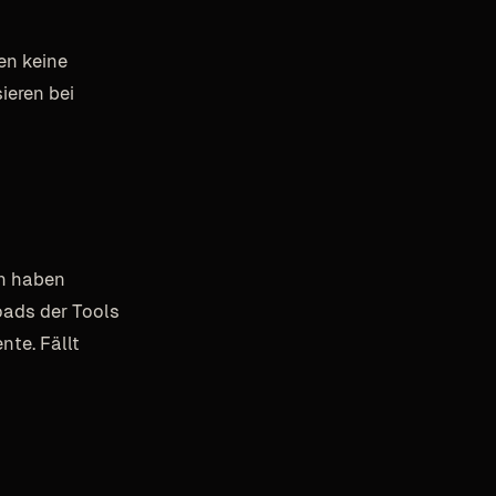
en keine
ieren bei
en haben
oads der Tools
te. Fällt