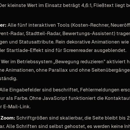
er kleinste Wert im Einsatz beträgt 4,6:1, Fließtext liegt b
er:
Alle fünf interaktiven Tools (Kosten-Rechner, Neueröf
vent-Radar, Stadtteil-Radar, Bewertungs-Assistent) trage
gen und Statusattribute. Rein dekorative Animationen wie
der Startlade-Effekt sind für Screenreader ausgeblendet.
Wer im Betriebssystem „Bewegung reduzieren" aktiviert 
hne Animationen, ohne Parallax und ohne Seitenübergänge.
ständig.
Alle Eingabefelder sind beschriftet, Fehlermeldungen ers
 nur als Farbe. Ohne JavaScript funktioniert die Kontakt
r E-Mail-Link.
d Zoom:
Schriftgrößen sind skalierbar, die Seite bleibt bis
. Alle Schriften sind selbst gehostet, es werden keine In