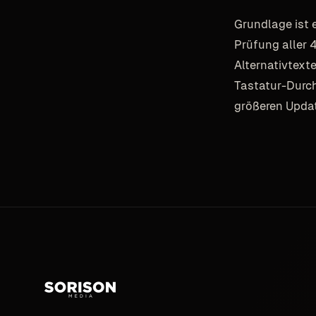
Grundlage ist 
Prüfung aller 
Alternativtext
Tastatur-Durch
größeren Updat