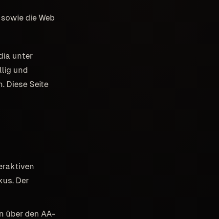
, sowie die Web
dia unter
lig und
. Diese Seite
eraktiven
kus. Der
n über den AA-