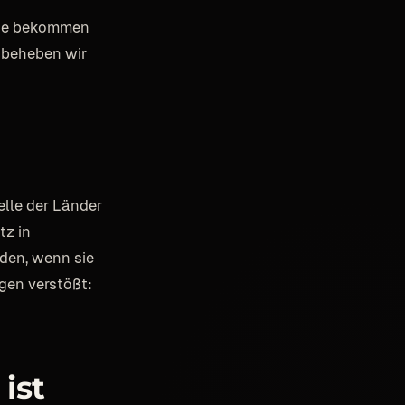
 Sie bekommen
n beheben wir
lle der Länder
tz in
den, wenn sie
ngen verstößt:
ist