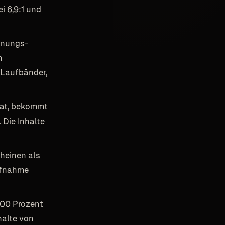
ei 6,9:1 und
fnungs-
n
 Laufbänder,
hat, bekommt
 Die Inhalte
cheinen als
aufnahme
 200 Prozent
halte von