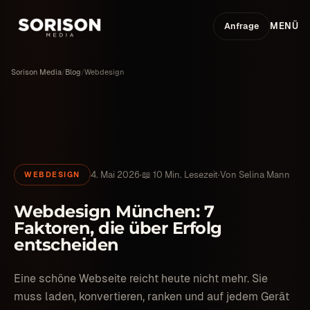
Anfrage
MENÜ
Sorison Media
/
Blog
/
Webdesign
4. Mai 2026
·
📖 10 Min. Lesezeit
·
Von
Selina Mann
WEBDESIGN
Webdesign München: 7
Faktoren, die über Erfolg
entscheiden
Eine schöne Webseite reicht heute nicht mehr. Sie
muss laden, konvertieren, ranken und auf jedem Gerät