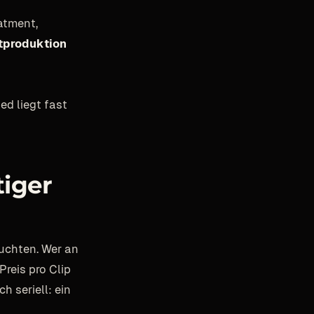
atment,
tproduktion
d liegt fast
iger
euchten. Wer an
Preis pro Clip
h seriell: ein