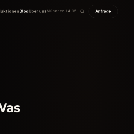
duktionen
Blog
Über uns
Anfrage
München 14:05
Was