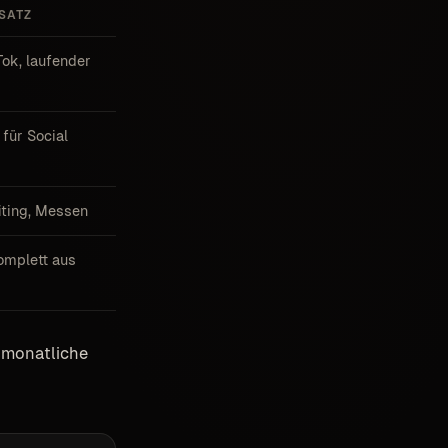
NSATZ
Tok, laufender
für Social
iting, Messen
omplett aus
e monatliche