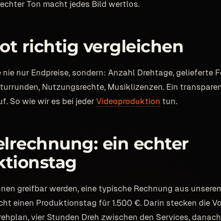
echter Ton macht jedes Bild wertlos.
t richtig vergleichen
e nie nur Endpreise, sondern: Anzahl Drehtage, gelieferte
turrunden, Nutzungsrechte, Musiklizenzen. Ein transpar
uf. So wie wir es bei jeder
Videoproduktion
tun.
elrechnung: ein echter
ktionstag
nen greifbar werden, eine typische Rechnung aus unserem
ht einen Produktionstag für 1.500 €. Darin stecken die Vo
rehplan, vier Stunden Dreh zwischen den Services, danach 