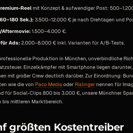
Premium-Reel
mit Konzept & aufwendiger Post: 500–1.200
(60–180 Sek.):
3.500–12.000 € je nach Drehtagen und Po
/Aftermovie:
1.500–4.000 €.
für Ads:
2.000–8.000 € inkl. Varianten für A/B-Tests.
 professionelle Produktion in München, unverbindliche Ric
tzsteuer. Einzelkämpfer mit Smartphone liegen darunter,
en mit großer Crew deutlich darüber. Zur Einordnung: Bu
ten wie die von
Paco Media
oder
Rislinger
nennen für Imag
nd für Social-Clips 800 bis 3.000 €, unsere Münchner Spa
 bis mittleren Marktbereich.
nf größten Kostentreiber