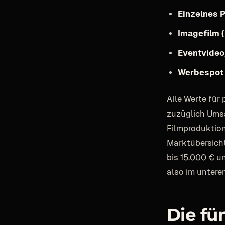
Einzelnes 
Imagefilm 
Eventvideo
Werbespot 
Alle Werte für
zuzüglich Umsa
Filmproduktion
Marktübersich
bis 15.000 € u
also im unteren
Die fü