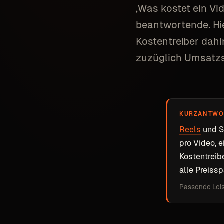
‚Was kostet ein Vi
beantwortende. Hie
Kostentreiber dahi
zuzüglich Umsatzs
KURZANTWO
Reels
und S
pro Video, e
Kostentreib
alle Preiss
Passende Lei