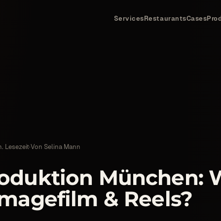
Services
Restaurants
Cases
Pro
n. Lesezeit
·
Von
Selina Mann
oduktion München: 
Imagefilm & Reels?