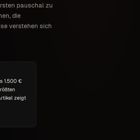
ersten pauschal zu
en, die
ise verstehen sich
s 1.500 €
größten
rtikel zeigt