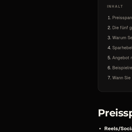
INHALT
Preisspan
Die fünf 
Warum Ser
Sparhebel
Angebot r
Beispielr
Wann Sie 
Preiss
Reels/Socia