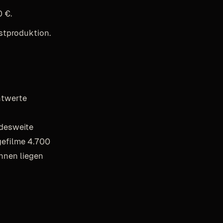
 €.
stproduktion.
htwerte
ndesweite
efilme 4.700
nnen liegen