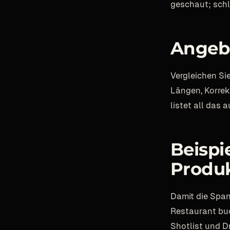
geschaut; schl
Angebo
Vergleichen Si
Längen, Korrek
listet all das a
Beispi
Produ
Damit die Span
Restaurant buc
Shotlist und D